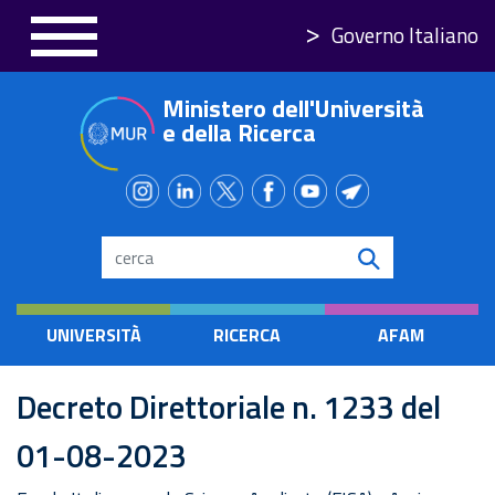
Salta
Governo Italiano
al
contenuto
Ministero dell'Università
principale
e della Ricerca
Search
UNIVERSITÀ
RICERCA
AFAM
Decreto Direttoriale n. 1233 del
01-08-2023