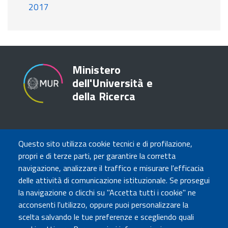
2017
Ministero
dell'Università e
della Ricerca
TRASPARENZA
Questo sito utilizza cookie tecnici e di profilazione,
Amministrazione Trasparente
propri e di terze parti, per garantire la corretta
Atti di notifica
navigazione, analizzare il traffico e misurare l'efficacia
Albo online
delle attività di comunicazione istituzionale. Se prosegui
Concorsi
la navigazione o clicchi su "Accetta tutti i cookie" ne
acconsenti l'utilizzo, oppure puoi personalizzare la
COMUNICA CON NOI
scelta salvando le tue preferenze e scegliendo quali