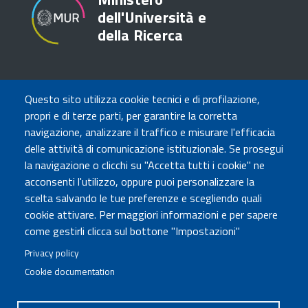
dell'Università e
della Ricerca
TRASPARENZA
Questo sito utilizza cookie tecnici e di profilazione,
Amministrazione Trasparente
propri e di terze parti, per garantire la corretta
Atti di notifica
navigazione, analizzare il traffico e misurare l'efficacia
Albo online
delle attività di comunicazione istituzionale. Se prosegui
Concorsi
la navigazione o clicchi su "Accetta tutti i cookie" ne
acconsenti l'utilizzo, oppure puoi personalizzare la
COMUNICA CON NOI
scelta salvando le tue preferenze e scegliendo quali
cookie attivare. Per maggiori informazioni e per sapere
Urp
come gestirli clicca sul bottone "Impostazioni"
Posta elettronica certificata
Sedi e contatti
Privacy policy
Cookie documentation
Governo Italiano