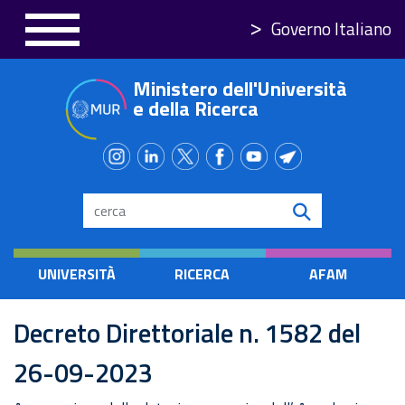
Salta
Governo Italiano
al
contenuto
Ministero dell'Università
principale
e della Ricerca
Search
UNIVERSITÀ
RICERCA
AFAM
Decreto Direttoriale n. 1582 del
26-09-2023