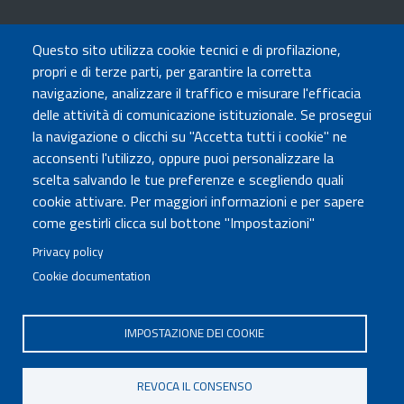
TRASPARENZA
Questo sito utilizza cookie tecnici e di profilazione,
Amministrazione Trasparente
propri e di terze parti, per garantire la corretta
Atti di notifica
navigazione, analizzare il traffico e misurare l'efficacia
Albo online
delle attività di comunicazione istituzionale. Se prosegui
Concorsi
la navigazione o clicchi su "Accetta tutti i cookie" ne
acconsenti l'utilizzo, oppure puoi personalizzare la
COMUNICA CON NOI
scelta salvando le tue preferenze e scegliendo quali
cookie attivare. Per maggiori informazioni e per sapere
Urp
come gestirli clicca sul bottone "Impostazioni"
Posta elettronica certificata
Sedi e contatti
Privacy policy
Cookie documentation
Governo Italiano
IMPOSTAZIONE DEI COOKIE
Tutti i diritti riservati © 2020
Codice Fiscale MUR: 96446770586
REVOCA IL CONSENSO
FOOTER
Mappa del sito
Accessibilità