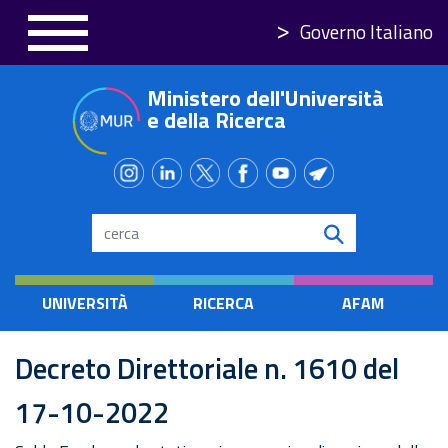
Salta
Governo Italiano
al
contenuto
Ministero dell'Università
principale
e della Ricerca
Search
UNIVERSITÀ
RICERCA
AFAM
Decreto Direttoriale n. 1610 del
17-10-2022