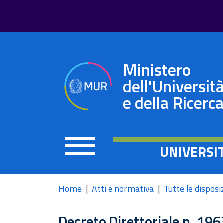
Ministero
dell'Universit
e della Ricerc
UNIVERSI
Home
Atti e normativa
Tutte le disposi
Decreto Direttoriale n. 19