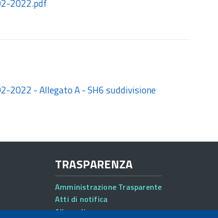
-02-2022.pdf
-02-2022 - Allegato A - SH6 suddivisione
TRASPARENZA
Amministrazione Trasparente
Atti di notifica
Albo online