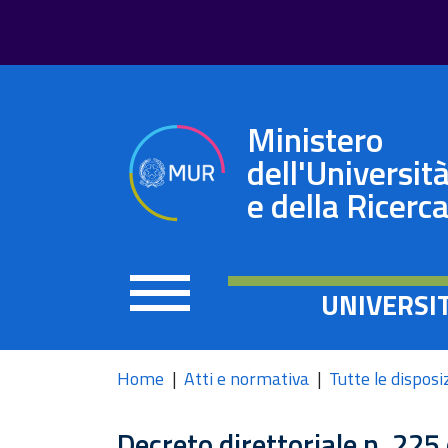
Ministero
dell'Universit
e della Ricerc
UNIVERSI
Home
Atti e normativa
Tutte le disposi
Decreto direttoriale n. 22