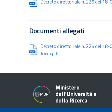
Document
Decreto direttoriale n. 225 del 18
Documenti allegati
Document
Decreto direttoriale n. 225 del 18
fondi.pdf
Ministero
dell'Università e
della Ricerca