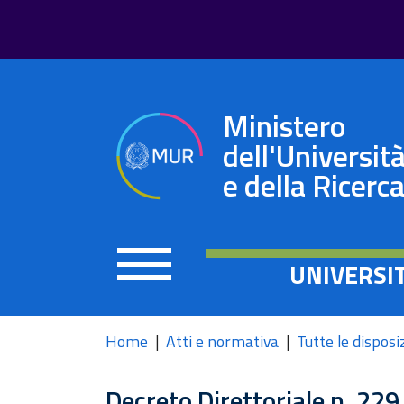
Ministero
dell'Universit
e della Ricerc
UNIVERSI
Home
Atti e normativa
Tutte le disposi
Decreto Direttoriale n. 22