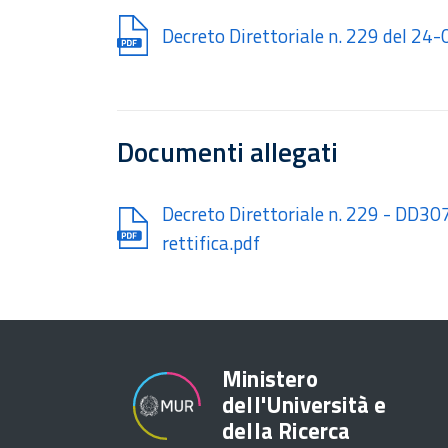
Document
Decreto Direttoriale n. 229 del 24
Documenti allegati
Document
Decreto Direttoriale n. 229 - DD3
rettifica.pdf
Ministero
dell'Università e
della Ricerca