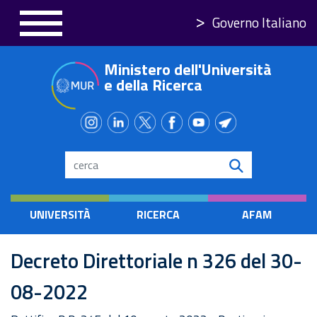
Salta
Governo Italiano
al
contenuto
Ministero dell'Università
principale
e della Ricerca
Search
UNIVERSITÀ
RICERCA
AFAM
Decreto Direttoriale n 326 del 30-
08-2022