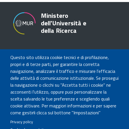
Ministero
dell'Università e
della Ricerca
TRASPARENZA
Questo sito utilizza cookie tecnici e di profilazione,
Amministrazione Trasparente
propri e di terze parti, per garantire la corretta
Atti di notifica
navigazione, analizzare il traffico e misurare l'efficacia
Albo online
delle attività di comunicazione istituzionale. Se prosegui
Concorsi
la navigazione o clicchi su "Accetta tutti i cookie" ne
acconsenti l'utilizzo, oppure puoi personalizzare la
COMUNICA CON NOI
scelta salvando le tue preferenze e scegliendo quali
cookie attivare. Per maggiori informazioni e per sapere
Urp
come gestirli clicca sul bottone "Impostazioni"
Posta elettronica certificata
Sedi e contatti
Privacy policy