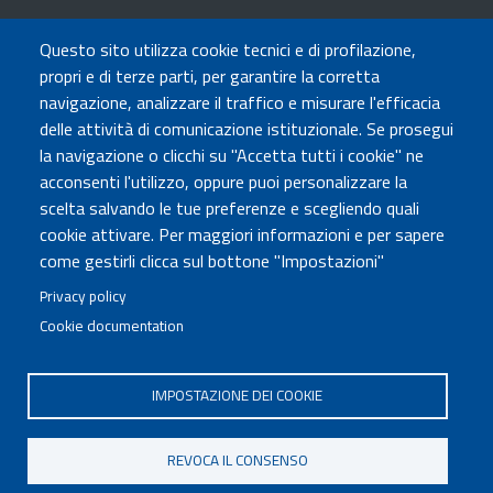
TRASPARENZA
Questo sito utilizza cookie tecnici e di profilazione,
Amministrazione Trasparente
propri e di terze parti, per garantire la corretta
Atti di notifica
navigazione, analizzare il traffico e misurare l'efficacia
Albo online
delle attività di comunicazione istituzionale. Se prosegui
Concorsi
la navigazione o clicchi su "Accetta tutti i cookie" ne
acconsenti l'utilizzo, oppure puoi personalizzare la
COMUNICA CON NOI
scelta salvando le tue preferenze e scegliendo quali
cookie attivare. Per maggiori informazioni e per sapere
Urp
come gestirli clicca sul bottone "Impostazioni"
Posta elettronica certificata
Sedi e contatti
Privacy policy
Cookie documentation
Governo Italiano
IMPOSTAZIONE DEI COOKIE
Tutti i diritti riservati © 2020
Codice Fiscale MUR: 96446770586
REVOCA IL CONSENSO
FOOTER
Mappa del sito
Accessibilità
MENU