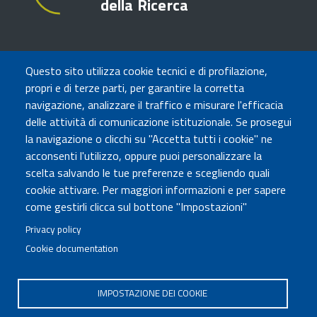
della Ricerca
TRASPARENZA
Questo sito utilizza cookie tecnici e di profilazione,
Amministrazione Trasparente
propri e di terze parti, per garantire la corretta
Atti di notifica
navigazione, analizzare il traffico e misurare l'efficacia
Albo online
delle attività di comunicazione istituzionale. Se prosegui
Concorsi
la navigazione o clicchi su "Accetta tutti i cookie" ne
acconsenti l'utilizzo, oppure puoi personalizzare la
COMUNICA CON NOI
scelta salvando le tue preferenze e scegliendo quali
cookie attivare. Per maggiori informazioni e per sapere
Urp
come gestirli clicca sul bottone "Impostazioni"
Posta elettronica certificata
Sedi e contatti
Privacy policy
Cookie documentation
Governo Italiano
IMPOSTAZIONE DEI COOKIE
Tutti i diritti riservati © 2020
Codice Fiscale MUR: 96446770586