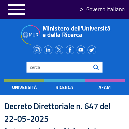
Salta
Governo Italiano
al
contenuto
Ministero dell'Università
principale
e della Ricerca
Search
UNIVERSITÀ
RICERCA
AFAM
Decreto Direttoriale n. 647 del
22-05-2025