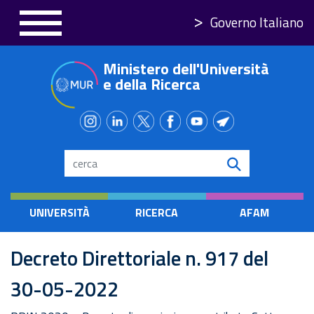
Salta
Governo Italiano
al
contenuto
Ministero dell'Università
principale
e della Ricerca
Search
UNIVERSITÀ
RICERCA
AFAM
Decreto Direttoriale n. 917 del
30-05-2022