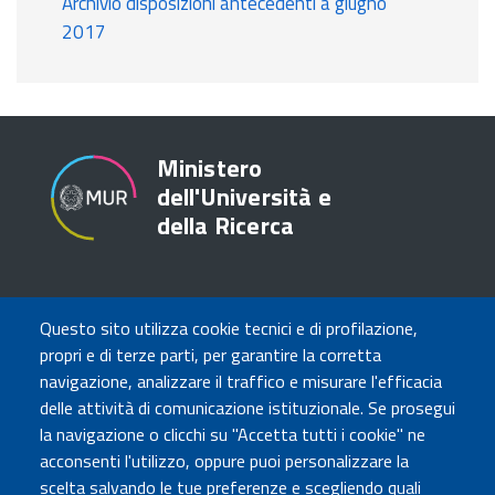
Archivio disposizioni antecedenti a giugno
2017
Ministero
dell'Università e
della Ricerca
TRASPARENZA
Questo sito utilizza cookie tecnici e di profilazione,
Amministrazione Trasparente
propri e di terze parti, per garantire la corretta
Atti di notifica
navigazione, analizzare il traffico e misurare l'efficacia
Albo online
delle attività di comunicazione istituzionale. Se prosegui
Concorsi
la navigazione o clicchi su "Accetta tutti i cookie" ne
acconsenti l'utilizzo, oppure puoi personalizzare la
COMUNICA CON NOI
scelta salvando le tue preferenze e scegliendo quali