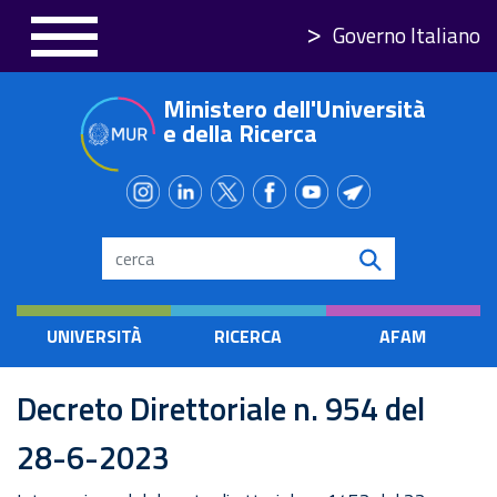
Salta
Governo Italiano
al
contenuto
Ministero dell'Università
principale
e della Ricerca
Search
UNIVERSITÀ
RICERCA
AFAM
Decreto Direttoriale n. 954 del
28-6-2023