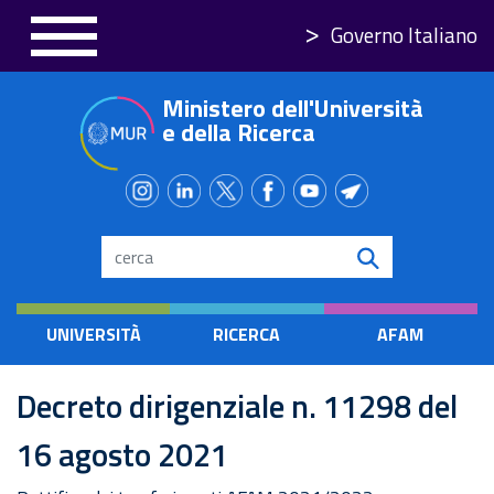
Salta
Governo Italiano
al
contenuto
Ministero dell'Università
principale
e della Ricerca
Search
UNIVERSITÀ
RICERCA
AFAM
Decreto dirigenziale n. 11298 del
16 agosto 2021