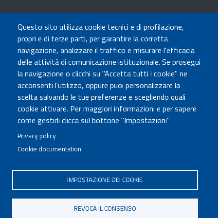
TRASPARENZA
Questo sito utilizza cookie tecnici e di profilazione,
Amministrazione Trasparente
propri e di terze parti, per garantire la corretta
Atti di notifica
navigazione, analizzare il traffico e misurare l'efficacia
Albo online
delle attività di comunicazione istituzionale. Se prosegui
Concorsi
la navigazione o clicchi su "Accetta tutti i cookie" ne
acconsenti l'utilizzo, oppure puoi personalizzare la
COMUNICA CON NOI
scelta salvando le tue preferenze e scegliendo quali
cookie attivare. Per maggiori informazioni e per sapere
Urp
come gestirli clicca sul bottone "Impostazioni"
Posta elettronica certificata
Sedi e contatti
Privacy policy
Cookie documentation
Governo Italiano
IMPOSTAZIONE DEI COOKIE
Tutti i diritti riservati © 2020
Codice Fiscale MUR: 96446770586
REVOCA IL CONSENSO
FOOTER
Mappa del sito
Accessibilità