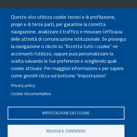
TRASPARENZA
Questo sito utilizza cookie tecnici e di profilazione,
Amministrazione Trasparente
propri e di terze parti, per garantire la corretta
Atti di notifica
navigazione, analizzare il traffico e misurare l'efficacia
Albo online
delle attività di comunicazione istituzionale. Se prosegui
Concorsi
la navigazione o clicchi su "Accetta tutti i cookie" ne
acconsenti l'utilizzo, oppure puoi personalizzare la
COMUNICA CON NOI
scelta salvando le tue preferenze e scegliendo quali
cookie attivare. Per maggiori informazioni e per sapere
Urp
come gestirli clicca sul bottone "Impostazioni"
Posta elettronica certificata
Sedi e contatti
Privacy policy
Cookie documentation
Governo Italiano
IMPOSTAZIONE DEI COOKIE
Tutti i diritti riservati © 2020
Codice Fiscale MUR: 96446770586
REVOCA IL CONSENSO
FOOTER
Mappa del sito
Accessibilità