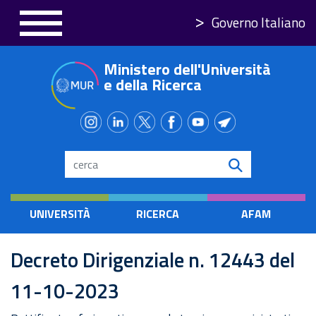
Salta
Governo Italiano
al
contenuto
Ministero dell'Università
principale
e della Ricerca
Search
UNIVERSITÀ
RICERCA
AFAM
Decreto Dirigenziale n. 12443 del
11-10-2023