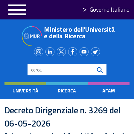
Salta
Governo Italiano
al
contenuto
Ministero dell'Università
principale
e della Ricerca
Search
UNIVERSITÀ
RICERCA
AFAM
Decreto Dirigenziale n. 3269 del
06-05-2026