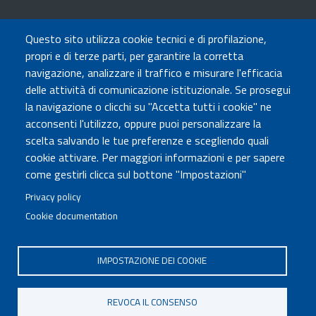
TRASPARENZA
Questo sito utilizza cookie tecnici e di profilazione,
Amministrazione Trasparente
propri e di terze parti, per garantire la corretta
Atti di notifica
navigazione, analizzare il traffico e misurare l'efficacia
Albo online
delle attività di comunicazione istituzionale. Se prosegui
Concorsi
la navigazione o clicchi su "Accetta tutti i cookie" ne
acconsenti l'utilizzo, oppure puoi personalizzare la
COMUNICA CON NOI
scelta salvando le tue preferenze e scegliendo quali
cookie attivare. Per maggiori informazioni e per sapere
Urp
come gestirli clicca sul bottone "Impostazioni"
Posta elettronica certificata
Sedi e contatti
Privacy policy
Cookie documentation
Governo Italiano
IMPOSTAZIONE DEI COOKIE
Tutti i diritti riservati © 2020
Codice Fiscale MUR: 96446770586
REVOCA IL CONSENSO
FOOTER
Mappa del sito
Accessibilità