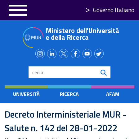
Salta
Governo Italiano
al
contenuto
Ministero dell'Università
principale
e della Ricerca
Search
UNIVERSITÀ
RICERCA
AFAM
Decreto Interministeriale MUR -
Salute n. 142 del 28-01-2022