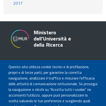
2017
Ministero
dell'Università e
della Ricerca
TRASPARENZA
Questo sito utilizza cookie tecnici e di profilazione,
Amministrazione Trasparente
propri e di terze parti, per garantire la corretta
Atti di notifica
navigazione, analizzare il traffico e misurare l'efficacia
Albo online
delle attività di comunicazione istituzionale. Se prosegui
Concorsi
la navigazione o clicchi su "Accetta tutti i cookie" ne
acconsenti l'utilizzo, oppure puoi personalizzare la
COMUNICA CON NOI
scelta salvando le tue preferenze e scegliendo quali