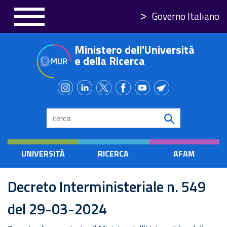
Salta
Governo Italiano
al
contenuto
Ministero dell'Università
principale
e della Ricerca
Search
UNIVERSITÀ
RICERCA
AFAM
Decreto Interministeriale n. 549
del 29-03-2024