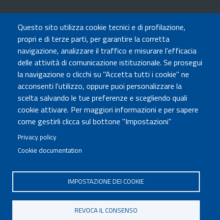
TRASPARENZA
Questo sito utilizza cookie tecnici e di profilazione,
Amministrazione Trasparente
propri e di terze parti, per garantire la corretta
Atti di notifica
navigazione, analizzare il traffico e misurare l'efficacia
Albo online
delle attività di comunicazione istituzionale. Se prosegui
Concorsi
la navigazione o clicchi su "Accetta tutti i cookie" ne
acconsenti l'utilizzo, oppure puoi personalizzare la
COMUNICA CON NOI
scelta salvando le tue preferenze e scegliendo quali
cookie attivare. Per maggiori informazioni e per sapere
Urp
come gestirli clicca sul bottone "Impostazioni"
Posta elettronica certificata
Sedi e contatti
Privacy policy
Cookie documentation
Governo Italiano
IMPOSTAZIONE DEI COOKIE
Tutti i diritti riservati © 2020
Codice Fiscale MUR: 96446770586
REVOCA IL CONSENSO
FOOTER
Mappa del sito
Accessibilità