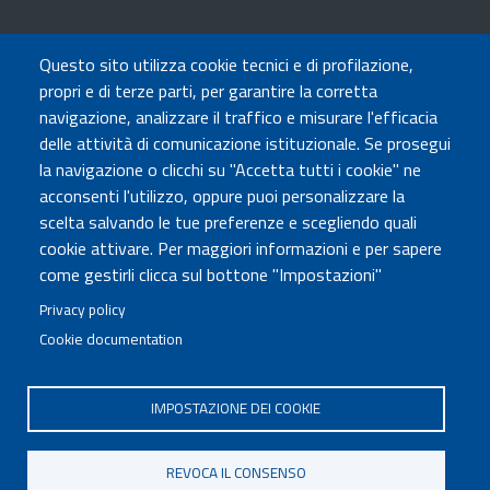
TRASPARENZA
Questo sito utilizza cookie tecnici e di profilazione,
Amministrazione Trasparente
propri e di terze parti, per garantire la corretta
Atti di notifica
navigazione, analizzare il traffico e misurare l'efficacia
Albo online
delle attività di comunicazione istituzionale. Se prosegui
Concorsi
la navigazione o clicchi su "Accetta tutti i cookie" ne
acconsenti l'utilizzo, oppure puoi personalizzare la
COMUNICA CON NOI
scelta salvando le tue preferenze e scegliendo quali
cookie attivare. Per maggiori informazioni e per sapere
Urp
come gestirli clicca sul bottone "Impostazioni"
Posta elettronica certificata
Sedi e contatti
Privacy policy
Cookie documentation
Governo Italiano
IMPOSTAZIONE DEI COOKIE
Tutti i diritti riservati © 2020
Codice Fiscale MUR: 96446770586
REVOCA IL CONSENSO
FOOTER
Mappa del sito
Accessibilità