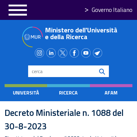
Salta
Governo Italiano
al
contenuto
Ministero dell'Università
principale
e della Ricerca
Search
UNIVERSITÀ
RICERCA
AFAM
Decreto Ministeriale n. 1088 del
30-8-2023