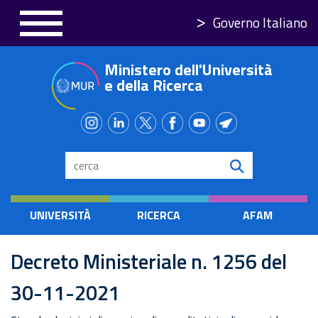
Salta
Governo Italiano
al
contenuto
Ministero dell'Università
principale
e della Ricerca
Search
UNIVERSITÀ
RICERCA
AFAM
Decreto Ministeriale n. 1256 del
30-11-2021