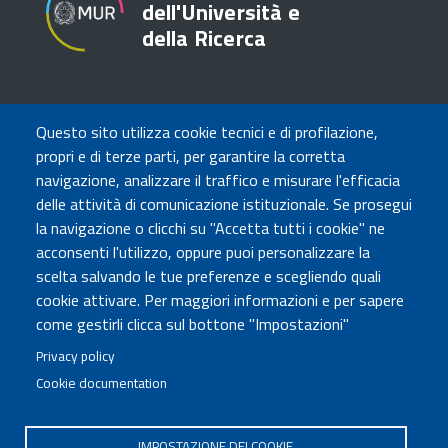
dell'Università e
della Ricerca
TRASPARENZA
Questo sito utilizza cookie tecnici e di profilazione,
Amministrazione Trasparente
propri e di terze parti, per garantire la corretta
Atti di notifica
navigazione, analizzare il traffico e misurare l'efficacia
Albo online
delle attività di comunicazione istituzionale. Se prosegui
Concorsi
la navigazione o clicchi su "Accetta tutti i cookie" ne
acconsenti l'utilizzo, oppure puoi personalizzare la
COMUNICA CON NOI
scelta salvando le tue preferenze e scegliendo quali
cookie attivare. Per maggiori informazioni e per sapere
Urp
come gestirli clicca sul bottone "Impostazioni"
Posta elettronica certificata
Sedi e contatti
Privacy policy
Cookie documentation
Governo Italiano
IMPOSTAZIONE DEI COOKIE
Tutti i diritti riservati © 2020