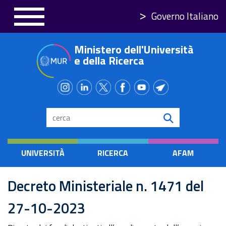
Salta
Governo Italiano
al
contenuto
Ministero dell'Università
principale
e della Ricerca
Search
UNIVERSITÀ
RICERCA
AFAM
Decreto Ministeriale n. 1471 del
27-10-2023