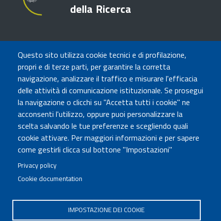
della Ricerca
TRASPARENZA
Questo sito utilizza cookie tecnici e di profilazione,
Amministrazione Trasparente
propri e di terze parti, per garantire la corretta
Atti di notifica
navigazione, analizzare il traffico e misurare l'efficacia
Albo online
delle attività di comunicazione istituzionale. Se prosegui
Concorsi
la navigazione o clicchi su "Accetta tutti i cookie" ne
acconsenti l'utilizzo, oppure puoi personalizzare la
COMUNICA CON NOI
scelta salvando le tue preferenze e scegliendo quali
cookie attivare. Per maggiori informazioni e per sapere
Urp
come gestirli clicca sul bottone "Impostazioni"
Posta elettronica certificata
Sedi e contatti
Privacy policy
Cookie documentation
Governo Italiano
IMPOSTAZIONE DEI COOKIE
Tutti i diritti riservati © 2020