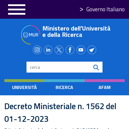
Salta
Governo Italiano
al
contenuto
Ministero dell'Università
principale
e della Ricerca
Search
UNIVERSITÀ
RICERCA
AFAM
Decreto Ministeriale n. 1562 del
01-12-2023