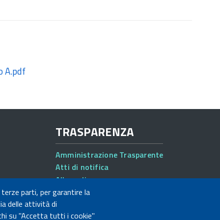
o A.pdf
TRASPARENZA
Amministrazione Trasparente
Atti di notifica
Albo online
Concorsi
 terze parti, per garantire la
a delle attività di
hi su "Accetta tutti i cookie"