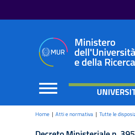
Ministero
dell'Universit
e della Ricerc
UNIVERSI
Home
Atti e normativa
Tutte le disposi
Decreto Ministeriale n. 39