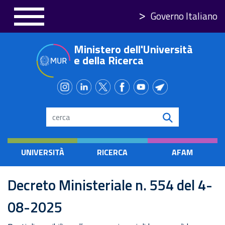
Salta
Governo Italiano
al
contenuto
Ministero dell'Università
principale
e della Ricerca
Search
UNIVERSITÀ
RICERCA
AFAM
Decreto Ministeriale n. 554 del 4-
08-2025