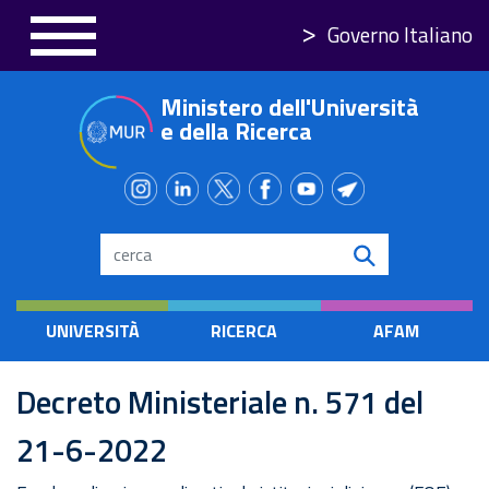
Salta
Governo Italiano
al
contenuto
Ministero dell'Università
principale
e della Ricerca
Search
UNIVERSITÀ
RICERCA
AFAM
Decreto Ministeriale n. 571 del
21-6-2022