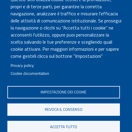
Amministrazione Trasparente
propri e di terze parti, per garantire la corretta
Atti di notifica
navigazione, analizzare il traffico e misurare l'efficacia
Albo online
delle attività di comunicazione istituzionale. Se prosegui
Concorsi
la navigazione o clicchi su "Accetta tutti i cookie" ne
acconsenti l'utilizzo, oppure puoi personalizzare la
COMUNICA CON NOI
scelta salvando le tue preferenze e scegliendo quali
cookie attivare. Per maggiori informazioni e per sapere
Urp
come gestirli clicca sul bottone "Impostazioni"
Posta elettronica certificata
Sedi e contatti
Privacy policy
Cookie documentation
Governo Italiano
IMPOSTAZIONE DEI COOKIE
Tutti i diritti riservati © 2020
Codice Fiscale MUR: 96446770586
REVOCA IL CONSENSO
FOOTER
Mappa del sito
Accessibilità
MENU
Note legali
Privacy
Cookie settings
ACCETTA TUTTO