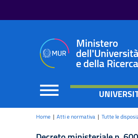
Ministero
dell'Universit
e della Ricerc
UNIVERSI
Home
Atti e normativa
Tutte le disposi
Decreto ministeriale n. 60