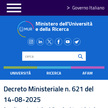
Salta
Governo Italiano
al
contenuto
Ministero dell'Università
principale
e della Ricerca
Search
UNIVERSITÀ
RICERCA
AFAM
Decreto Ministeriale n. 621 del
14-08-2025