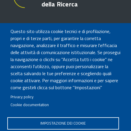
della Ricerca
TRASPARENZA
Questo sito utilizza cookie tecnici e di profilazione,
Amministrazione Trasparente
propri e di terze parti, per garantire la corretta
Atti di notifica
navigazione, analizzare il traffico e misurare l'efficacia
Albo online
delle attività di comunicazione istituzionale. Se prosegui
Concorsi
la navigazione o clicchi su "Accetta tutti i cookie" ne
acconsenti l'utilizzo, oppure puoi personalizzare la
COMUNICA CON NOI
scelta salvando le tue preferenze e scegliendo quali
cookie attivare. Per maggiori informazioni e per sapere
Urp
come gestirli clicca sul bottone "Impostazioni"
Posta elettronica certificata
Sedi e contatti
Privacy policy
Cookie documentation
Governo Italiano
IMPOSTAZIONE DEI COOKIE
Tutti i diritti riservati © 2020