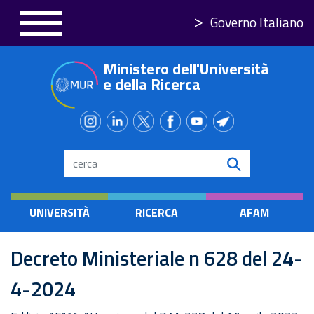
Salta
Governo Italiano
al
contenuto
Ministero dell'Università
principale
e della Ricerca
Search
UNIVERSITÀ
RICERCA
AFAM
Decreto Ministeriale n 628 del 24-
4-2024