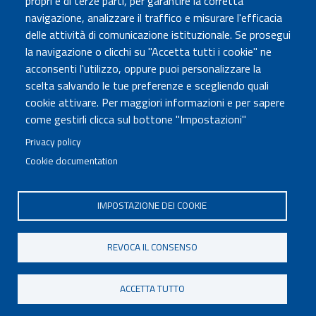
propri e di terze parti, per garantire la corretta
Atti di notifica
navigazione, analizzare il traffico e misurare l'efficacia
Albo online
delle attività di comunicazione istituzionale. Se prosegui
Concorsi
la navigazione o clicchi su "Accetta tutti i cookie" ne
acconsenti l'utilizzo, oppure puoi personalizzare la
COMUNICA CON NOI
scelta salvando le tue preferenze e scegliendo quali
cookie attivare. Per maggiori informazioni e per sapere
Urp
come gestirli clicca sul bottone "Impostazioni"
Posta elettronica certificata
Sedi e contatti
Privacy policy
Cookie documentation
Governo Italiano
IMPOSTAZIONE DEI COOKIE
Tutti i diritti riservati © 2020
Codice Fiscale MUR: 96446770586
REVOCA IL CONSENSO
FOOTER
Mappa del sito
Accessibilità
MENU
Note legali
Privacy
Cookie settings
ACCETTA TUTTO