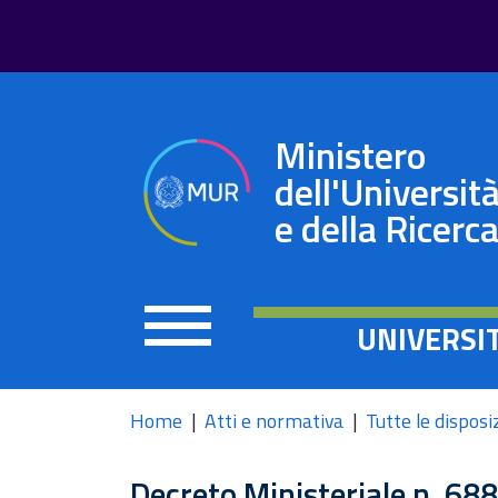
Ministero
dell'Universit
e della Ricerc
UNIVERSI
Home
Atti e normativa
Tutte le disposi
Decreto Ministeriale n. 68