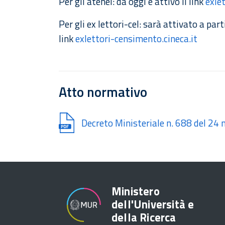
Per gli atenei: da oggi è attivo il link
exlet
Per gli ex lettori-cel: sarà attivato a par
link
exlettori-censimento.cineca.it
Atto normativo
Document
Decreto Ministeriale n. 688 del 24
Ministero
dell'Università e
della Ricerca