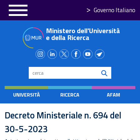
Salta
Governo Italiano
al
contenuto
Ministero dell'Università
principale
e della Ricerca
Search
UNIVERSITÀ
RICERCA
AFAM
Decreto Ministeriale n. 694 del
30-5-2023