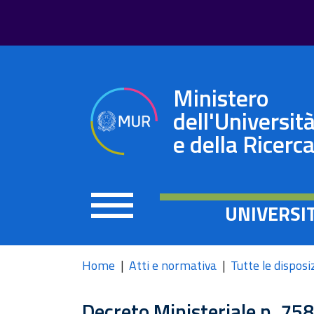
Ministero
dell'Universit
e della Ricerc
UNIVERSI
Home
Atti e normativa
Tutte le disposi
Decreto Ministeriale n. 75