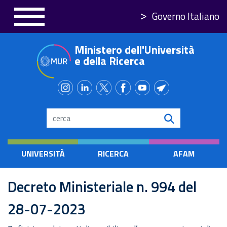
Salta
Governo Italiano
al
contenuto
Ministero dell'Università
principale
e della Ricerca
Search
UNIVERSITÀ
RICERCA
AFAM
Decreto Ministeriale n. 994 del
28-07-2023