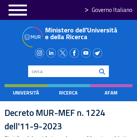
Salta
Governo Italiano
al
contenuto
Ministero dell'Università
principale
e della Ricerca
Search
UNIVERSITÀ
RICERCA
AFAM
Decreto MUR-MEF n. 1224
dell'11-9-2023