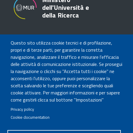
dell'Università e
della Ricerca
TRASPARENZA
Questo sito utilizza cookie tecnici e di profilazione,
Amministrazione Trasparente
propri e di terze parti, per garantire la corretta
Atti di notifica
navigazione, analizzare il traffico e misurare l'efficacia
Albo online
delle attività di comunicazione istituzionale. Se prosegui
Concorsi
la navigazione o clicchi su "Accetta tutti i cookie" ne
acconsenti l'utilizzo, oppure puoi personalizzare la
COMUNICA CON NOI
scelta salvando le tue preferenze e scegliendo quali
cookie attivare. Per maggiori informazioni e per sapere
Urp
come gestirli clicca sul bottone "Impostazioni"
Posta elettronica certificata
Sedi e contatti
Privacy policy
Cookie documentation
Governo Italiano