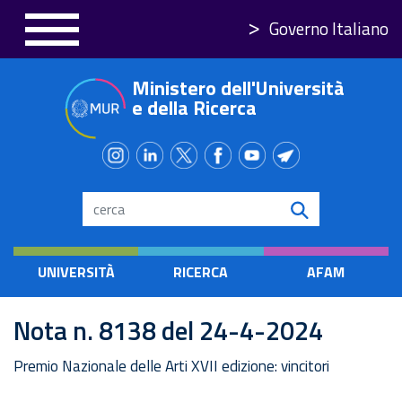
Salta
Governo Italiano
al
contenuto
Ministero dell'Università
principale
e della Ricerca
Search
UNIVERSITÀ
RICERCA
AFAM
Nota n. 8138 del 24-4-2024
Premio Nazionale delle Arti XVII edizione: vincitori