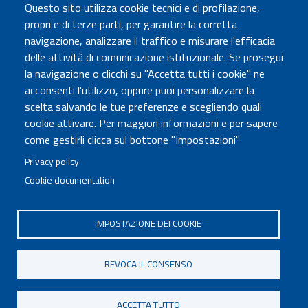
Questo sito utilizza cookie tecnici e di profilazione,
Amministrazione Trasparente
propri e di terze parti, per garantire la corretta
Atti di notifica
navigazione, analizzare il traffico e misurare l'efficacia
Albo online
delle attività di comunicazione istituzionale. Se prosegui
Concorsi
la navigazione o clicchi su "Accetta tutti i cookie" ne
acconsenti l'utilizzo, oppure puoi personalizzare la
COMUNICA CON NOI
scelta salvando le tue preferenze e scegliendo quali
cookie attivare. Per maggiori informazioni e per sapere
Urp
come gestirli clicca sul bottone "Impostazioni"
Posta elettronica certificata
Sedi e contatti
Privacy policy
Cookie documentation
Governo Italiano
IMPOSTAZIONE DEI COOKIE
Tutti i diritti riservati © 2020
Codice Fiscale MUR: 96446770586
REVOCA IL CONSENSO
FOOTER
Mappa del sito
Accessibilità
MENU
Note legali
Privacy
Cookie settings
ACCETTA TUTTO