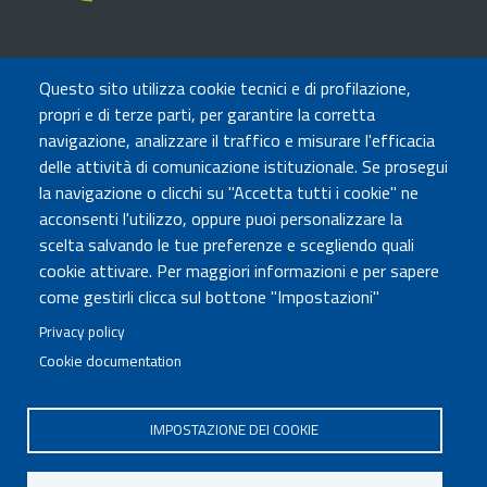
TRASPARENZA
Questo sito utilizza cookie tecnici e di profilazione,
Amministrazione Trasparente
propri e di terze parti, per garantire la corretta
Atti di notifica
navigazione, analizzare il traffico e misurare l'efficacia
Albo online
delle attività di comunicazione istituzionale. Se prosegui
Concorsi
la navigazione o clicchi su "Accetta tutti i cookie" ne
acconsenti l'utilizzo, oppure puoi personalizzare la
COMUNICA CON NOI
scelta salvando le tue preferenze e scegliendo quali
cookie attivare. Per maggiori informazioni e per sapere
Urp
come gestirli clicca sul bottone "Impostazioni"
Posta elettronica certificata
Sedi e contatti
Privacy policy
Cookie documentation
Governo Italiano
IMPOSTAZIONE DEI COOKIE
Tutti i diritti riservati © 2020
Codice Fiscale MUR: 96446770586