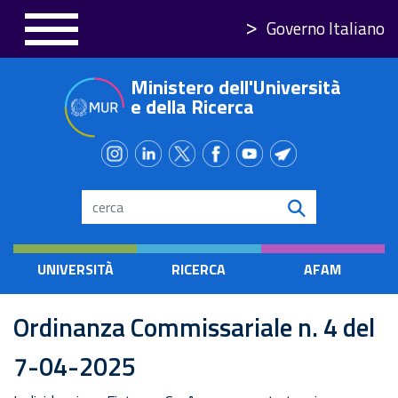
Salta
Governo Italiano
al
contenuto
Ministero dell'Università
principale
e della Ricerca
Search
UNIVERSITÀ
RICERCA
AFAM
Ordinanza Commissariale n. 4 del
7-04-2025