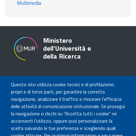
Multimedia
Ministero
dell'Università e
della Ricerca
TRASPARENZA
Questo sito utilizza cookie tecnici e di profilazione,
Amministrazione Trasparente
propri e di terze parti, per garantire la corretta
Atti di notifica
navigazione, analizzare il traffico e misurare l'efficacia
Albo online
delle attività di comunicazione istituzionale. Se prosegui
Concorsi
la navigazione o clicchi su "Accetta tutti i cookie" ne
acconsenti l'utilizzo, oppure puoi personalizzare la
COMUNICA CON NOI
scelta salvando le tue preferenze e scegliendo quali
cookie attivare. Per maggiori informazioni e per sapere