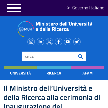
Salta
Governo Italiano
al
contenuto
Ministero dell'Università
principale
e della Ricerca
Search
UNIVERSITÀ
RICERCA
AFAM
Il Ministro dell’Università e
della Ricerca alla cerimonia di
Inaugurazione del