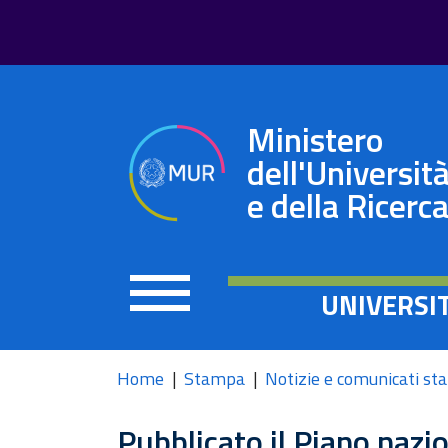
Ministero
dell'Universit
e della Ricerc
UNIVERSI
Home
Stampa
Notizie e comunicati s
Pubblicato il Piano nazi