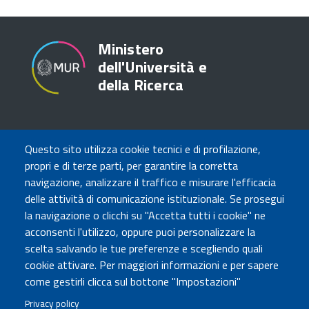
Ministero
dell'Università e
della Ricerca
TRASPARENZA
Questo sito utilizza cookie tecnici e di profilazione,
Amministrazione Trasparente
propri e di terze parti, per garantire la corretta
Atti di notifica
navigazione, analizzare il traffico e misurare l'efficacia
Albo online
delle attività di comunicazione istituzionale. Se prosegui
Concorsi
la navigazione o clicchi su "Accetta tutti i cookie" ne
acconsenti l'utilizzo, oppure puoi personalizzare la
COMUNICA CON NOI
scelta salvando le tue preferenze e scegliendo quali
cookie attivare. Per maggiori informazioni e per sapere
Urp
come gestirli clicca sul bottone "Impostazioni"
Posta elettronica certificata
Sedi e contatti
Privacy policy