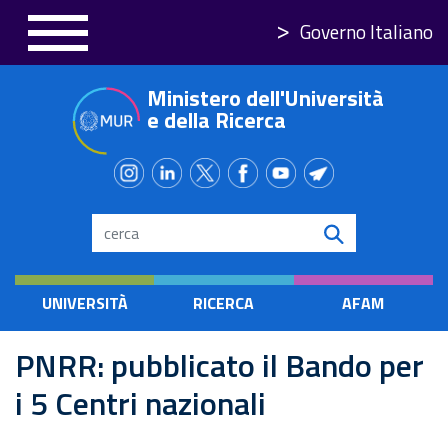
Salta
Governo Italiano
al
contenuto
Ministero dell'Università
principale
e della Ricerca
Search
UNIVERSITÀ
RICERCA
AFAM
PNRR: pubblicato il Bando per
i 5 Centri nazionali