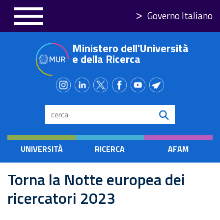
Salta
Governo Italiano
al
contenuto
Ministero dell'Università
principale
e della Ricerca
Search
UNIVERSITÀ
RICERCA
AFAM
Torna la Notte europea dei
ricercatori 2023