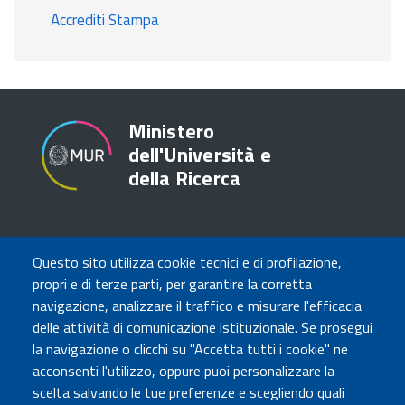
Accrediti Stampa
Ministero
dell'Università e
della Ricerca
TRASPARENZA
Questo sito utilizza cookie tecnici e di profilazione,
Amministrazione Trasparente
propri e di terze parti, per garantire la corretta
Atti di notifica
navigazione, analizzare il traffico e misurare l'efficacia
Albo online
delle attività di comunicazione istituzionale. Se prosegui
Concorsi
la navigazione o clicchi su "Accetta tutti i cookie" ne
acconsenti l'utilizzo, oppure puoi personalizzare la
COMUNICA CON NOI
scelta salvando le tue preferenze e scegliendo quali