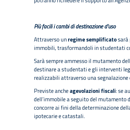
potranno richiedere il supporto all’Agen
Più facili i cambi di destinazione d’uso
Attraverso un
regime semplificato
sarà 
immobili, trasformandoli in studentati c
Sarà sempre ammesso il mutamento della
destinare a studentati e gli interventi l
realizzabili attraverso una segnalazione ce
Previste anche
agevolazioni fiscali
: se a
dell’immobile a seguito del mutamento de
concorre ai fini della determinazione del
ipotecarie e catastali.