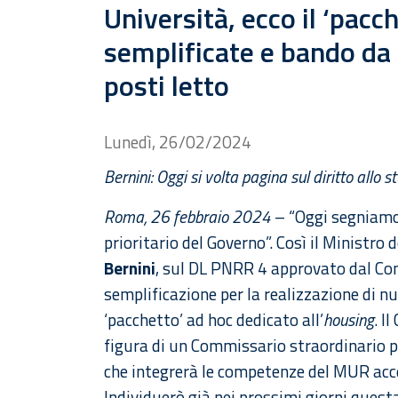
Università, ecco il ‘pac
semplificate e bando da
posti letto
Lunedì, 26/02/2024
Bernini: Oggi si volta pagina sul diritto allo s
Roma, 26 febbraio 2024
– “Oggi segniamo 
prioritario del Governo”. Così il Ministro 
Bernini
, sul DL PNRR 4 approvato dal Cons
semplificazione per la realizzazione di 
‘pacchetto’ ad hoc dedicato all’
housing
. I
figura di un Commissario straordinario pe
che integrerà le competenze del MUR accel
Individuerò già nei prossimi giorni quest