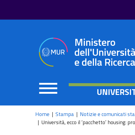
Ministero
dell'Universit
e della Ricerc
UNIVERSI
Home
Stampa
Notizie e comunicati s
Università, ecco il ‘pacchetto’ housing: p