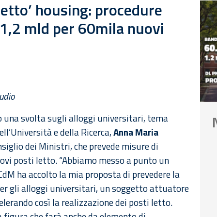
chetto’ housing: procedure
 1,2 mld per 60mila nuovi
tudio
una svolta sugli alloggi universitari, tema
dell’Università e della Ricerca,
Anna Maria
iglio dei Ministri, che prevede misure di
nuovi posti letto. “Abbiamo messo a punto un
l CdM ha accolto la mia proposta di prevedere la
r gli alloggi universitari, un soggetto attuatore
erando così la realizzazione dei posti letto.
a figura che farà anche da elemento di