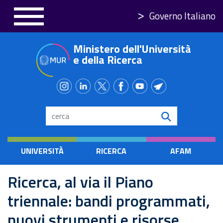
Salta
Governo Italiano
al
contenuto
Ministero dell'Università
principale
e della Ricerca
Search
UNIVERSITÀ
RICERCA
AFAM
Ricerca, al via il Piano
triennale: bandi programmati,
nuovi strumenti e risorse