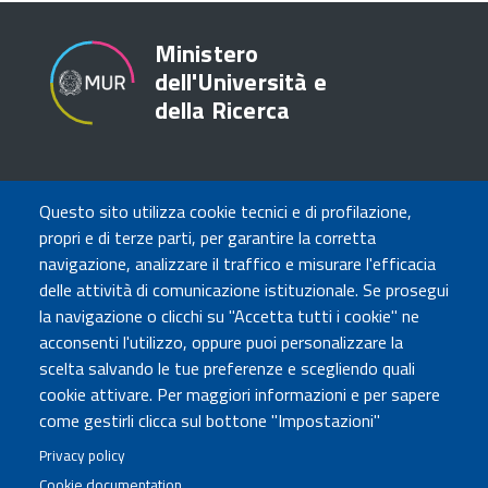
Ministero
dell'Università e
della Ricerca
TRASPARENZA
Questo sito utilizza cookie tecnici e di profilazione,
Amministrazione Trasparente
propri e di terze parti, per garantire la corretta
Atti di notifica
navigazione, analizzare il traffico e misurare l'efficacia
Albo online
delle attività di comunicazione istituzionale. Se prosegui
Concorsi
la navigazione o clicchi su "Accetta tutti i cookie" ne
acconsenti l'utilizzo, oppure puoi personalizzare la
COMUNICA CON NOI
scelta salvando le tue preferenze e scegliendo quali
cookie attivare. Per maggiori informazioni e per sapere
Urp
come gestirli clicca sul bottone "Impostazioni"
Posta elettronica certificata
Sedi e contatti
Privacy policy
Cookie documentation