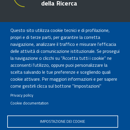
della Ricerca
TRASPARENZA
Questo sito utilizza cookie tecnici e di profilazione,
Amministrazione Trasparente
propri e di terze parti, per garantire la corretta
Atti di notifica
navigazione, analizzare il traffico e misurare l'efficacia
Albo online
delle attività di comunicazione istituzionale. Se prosegui
Concorsi
la navigazione o clicchi su "Accetta tutti i cookie" ne
acconsenti l'utilizzo, oppure puoi personalizzare la
COMUNICA CON NOI
scelta salvando le tue preferenze e scegliendo quali
cookie attivare. Per maggiori informazioni e per sapere
Urp
come gestirli clicca sul bottone "Impostazioni"
Posta elettronica certificata
Sedi e contatti
Privacy policy
Cookie documentation
Governo Italiano
IMPOSTAZIONE DEI COOKIE
Tutti i diritti riservati © 2020