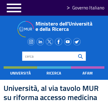
Salta
Governo Italiano
al
contenuto
Ministero dell'Università
principale
e della Ricerca
Search
UNIVERSITÀ
RICERCA
AFAM
Università, al via tavolo MUR
su riforma accesso medicina