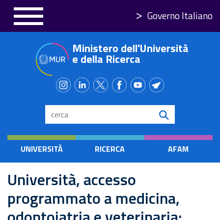
Salta
Governo Italiano
al
contenuto
Ministero dell'Università
principale
e della Ricerca
Search
UNIVERSITÀ
RICERCA
AFAM
Università, accesso
programmato a medicina,
odontoiatria e veterinaria: