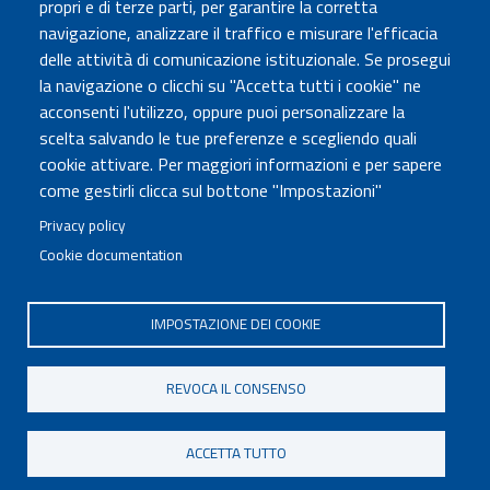
propri e di terze parti, per garantire la corretta
Atti di notifica
navigazione, analizzare il traffico e misurare l'efficacia
Albo online
delle attività di comunicazione istituzionale. Se prosegui
Concorsi
la navigazione o clicchi su "Accetta tutti i cookie" ne
acconsenti l'utilizzo, oppure puoi personalizzare la
COMUNICA CON NOI
scelta salvando le tue preferenze e scegliendo quali
cookie attivare. Per maggiori informazioni e per sapere
Urp
come gestirli clicca sul bottone "Impostazioni"
Posta elettronica certificata
Sedi e contatti
Privacy policy
Cookie documentation
Governo Italiano
IMPOSTAZIONE DEI COOKIE
Tutti i diritti riservati © 2020
Codice Fiscale MUR: 96446770586
REVOCA IL CONSENSO
FOOTER
Mappa del sito
Accessibilità
MENU
Note legali
Privacy
Cookie settings
ACCETTA TUTTO