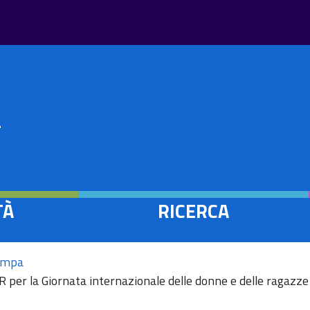
Salta
al
contenuto
principale
à
a
TÀ
RICERCA
tampa
 MUR per la Giornata internazionale delle donne e delle ragazze