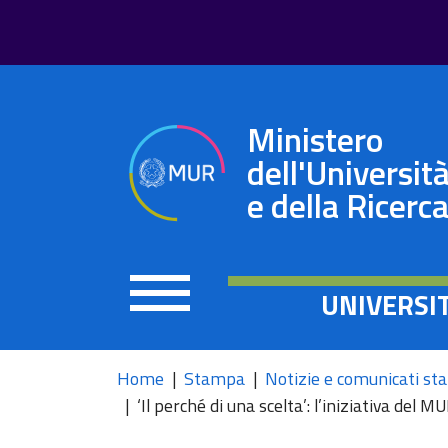
Ministero
dell'Universit
e della Ricerc
UNIVERSI
Home
Stampa
Notizie e comunicati s
‘Il perché di una scelta’: l’iniziativa del