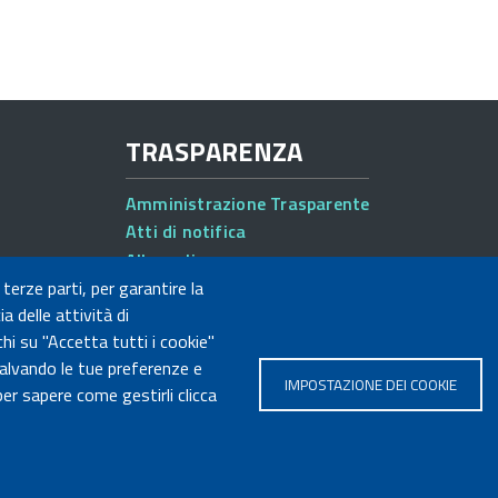
TRASPARENZA
Amministrazione Trasparente
Atti di notifica
Albo online
Concorsi
 terze parti, per garantire la
a delle attività di
hi su "Accetta tutti i cookie"
salvando le tue preferenze e
IMPOSTAZIONE DEI COOKIE
er sapere come gestirli clicca
FOOTER
Mappa del sito
Access
 Fiscale MUR: 96446770586
MENU