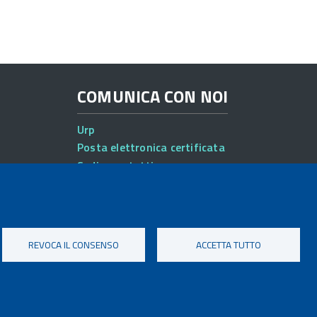
COMUNICA CON NOI
Urp
Posta elettronica certificata
Sedi e contatti
REVOCA IL CONSENSO
ACCETTA TUTTO
ibilità
Note legali
Privacy
Cookie settings