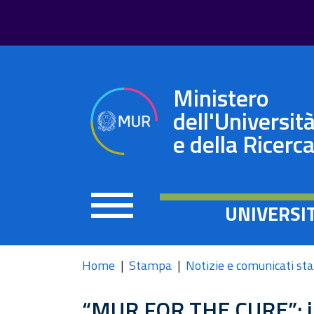
Ministero
dell'Universit
e della Ricerc
UNIVERSI
Home
Stampa
Notizie e comunicati s
“MUR FOR THE CURE”: in