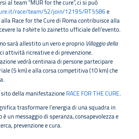
rsi al team “MUR for the cure”, ci si può
cure.it/race/team/52/join/12195/RT5586
e
e alla Race for the Cure di Roma contribuisce alla
icevere la
t-shirt
e lo zainetto ufficiale dell'evento.
o sarà allestito un vero e proprio
Villaggio della
 attività ricreative e di prevenzione.
zione vedrà centinaia di persone partecipare
iale (5 km) e alla corsa competitiva (10 km) che
a.
il sito della manifestazione
RACE FOR THE CURE
.
gnifica trasformare l’energia di una squadra in
so è un messaggio di speranza, consapevolezza e
erca, prevenzione e cura.