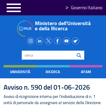
Salta
Governo Italiano
al
contenuto
Ministero dell'Università
principale
e della Ricerca
Search
UNIVERSITÀ
RICERCA
AFAM
Avviso n. 590 del 01-06-2026
Avviso di ricognizione interna per l’individuazione di n. 1
unità di personale da assegnare al servizio della Direzione