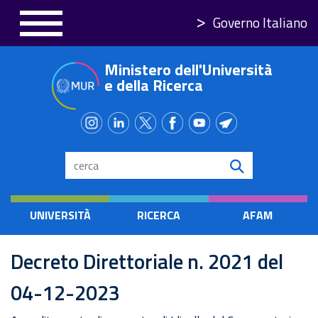
Salta
Governo Italiano
al
contenuto
Ministero dell'Università
principale
e della Ricerca
Search
UNIVERSITÀ
RICERCA
AFAM
Decreto Direttoriale n. 2021 del
04-12-2023