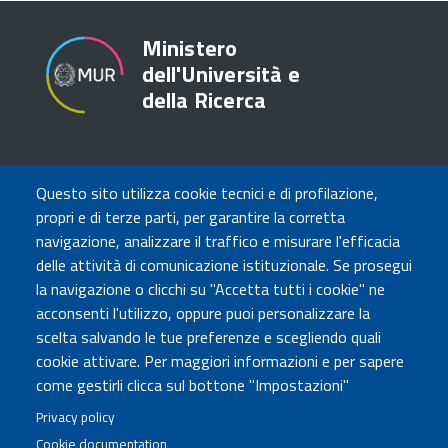
Ministero
dell'Università e
della Ricerca
TRASPARENZA
Questo sito utilizza cookie tecnici e di profilazione,
Amministrazione Trasparente
propri e di terze parti, per garantire la corretta
Atti di notifica
navigazione, analizzare il traffico e misurare l'efficacia
Albo online
delle attività di comunicazione istituzionale. Se prosegui
Concorsi
la navigazione o clicchi su "Accetta tutti i cookie" ne
acconsenti l'utilizzo, oppure puoi personalizzare la
COMUNICA CON NOI
scelta salvando le tue preferenze e scegliendo quali
cookie attivare. Per maggiori informazioni e per sapere
Urp
come gestirli clicca sul bottone "Impostazioni"
Posta elettronica certificata
Sedi e contatti
Privacy policy
Cookie documentation