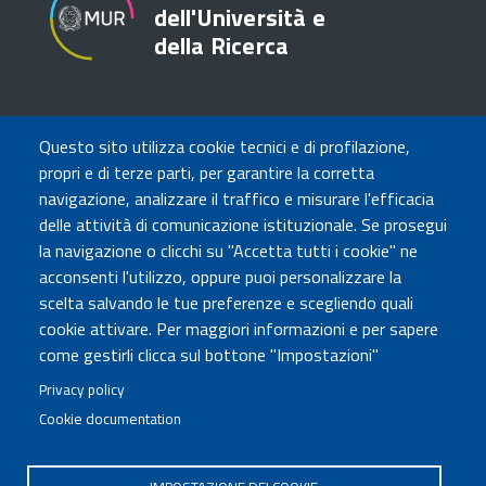
dell'Università e
della Ricerca
TRASPARENZA
Questo sito utilizza cookie tecnici e di profilazione,
Amministrazione Trasparente
propri e di terze parti, per garantire la corretta
Atti di notifica
navigazione, analizzare il traffico e misurare l'efficacia
Albo online
delle attività di comunicazione istituzionale. Se prosegui
Concorsi
la navigazione o clicchi su "Accetta tutti i cookie" ne
acconsenti l'utilizzo, oppure puoi personalizzare la
COMUNICA CON NOI
scelta salvando le tue preferenze e scegliendo quali
cookie attivare. Per maggiori informazioni e per sapere
Urp
come gestirli clicca sul bottone "Impostazioni"
Posta elettronica certificata
Sedi e contatti
Privacy policy
Cookie documentation
Governo Italiano