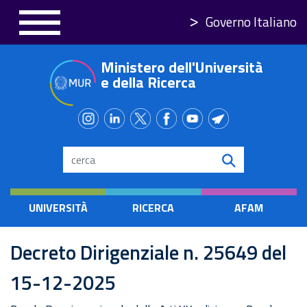
Salta
Governo Italiano
al
contenuto
Ministero dell'Università
principale
e della Ricerca
Search
UNIVERSITÀ
RICERCA
AFAM
Decreto Dirigenziale n. 25649 del
15-12-2025