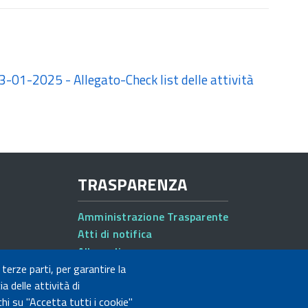
3-01-2025 - Allegato-Check list delle attività
TRASPARENZA
Amministrazione Trasparente
Atti di notifica
Albo online
Concorsi
 terze parti, per garantire la
a delle attività di
hi su "Accetta tutti i cookie"