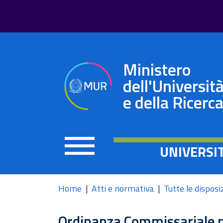
Ministero
dell'Universit
e della Ricerc
UNIVERSI
Home
Atti e normativa
Tutte le disposi
Ordinanza Commissariale n