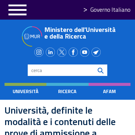
Salta
Governo Italiano
al
contenuto
Ministero dell'Università
principale
e della Ricerca
Search
UNIVERSITÀ
RICERCA
AFAM
Università, definite le
modalità e i contenuti delle
prove di ammissione a