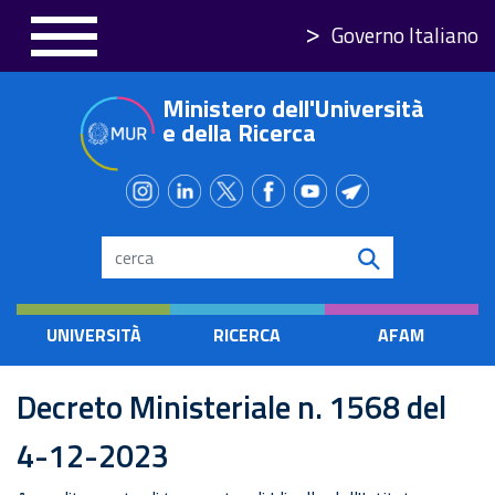
Salta
Governo Italiano
al
contenuto
Ministero dell'Università
principale
e della Ricerca
Search
UNIVERSITÀ
RICERCA
AFAM
Decreto Ministeriale n. 1568 del
4-12-2023